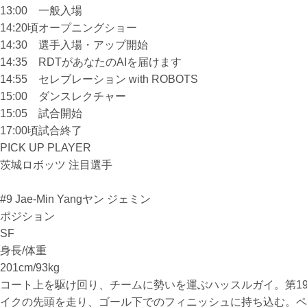
13:00
一般入場
14:20頃
オープニングショー
14:30
選手入場・アップ開始
14:35
RDTがあなたのAIを届けます
14:55
セレブレーション with ROBOTS
15:00
ダンスレクチャー
15:05
試合開始
17:00頃
試合終了
PICK UP PLAYER
茨城ロボッツ 注目選手
#9 Jae-Min Yang
ヤン ジェミン
ポジション
SF
身長/体重
201cm/93kg
コート上を駆け回り、チームに勢いを運ぶハッスルガイ。第1
イクの先頭を走り、ゴール下でのフィニッシュに持ち込む。ペ