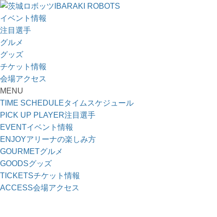
IBARAKI ROBOTS
イベント情報
注目選手
グルメ
グッズ
チケット情報
会場アクセス
MENU
TIME SCHEDULE
タイムスケジュール
PICK UP PLAYER
注目選手
EVENT
イベント情報
ENJOY
アリーナの楽しみ方
GOURMET
グルメ
GOODS
グッズ
TICKETS
チケット情報
ACCESS
会場アクセス