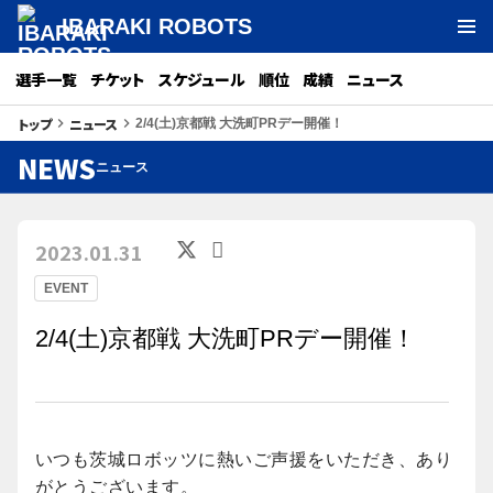
IBARAKI ROBOTS
選手一覧
チケット
スケジュール
順位
成績
ニュース
トップ
ニュース
keyboard_arrow_right
keyboard_arrow_right
2/4(土)京都戦 大洗町PRデー開催！
NEWS
ニュース
2023.01.31
EVENT
2/4(土)京都戦 大洗町PRデー開催！
いつも茨城ロボッツに熱いご声援をいただき、あり
がとうございます。