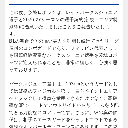
この度、茨城ロボッツは、レイ・パークスジュニア
選手と2026-27シーズンの選手契約(新規・アジア特
別枠)に合意いたしましたことをご報告いたしま
す。
B1の舞台でその高い実力を証明し続けてきたリーグ
屈指のコンボガードであり、フィリピン代表として
も国際経験豊富なパークスジュニア選手を茨城ロボ
ッツに迎えられることを、非常に嬉しく、心強く思
っております。
パークスジュニア選手は、193cmというガードとし
ては破格のフィジカルを誇り、自らペイントエリア
へアタックして得点を量産できるだけでなく、高確
率な3Pシュートでアウトサイドからもゲームを支配
できる万能なスコアラーです。さらに、彼の真の価
値は、相手のエースガードをシャットアウトできる
強靭なオンボールディフェンスにあります。この攻