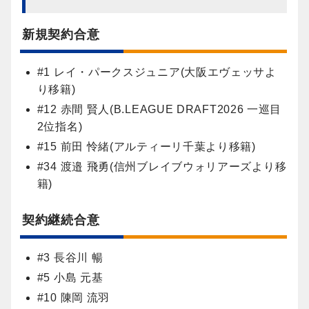
新規契約合意
#1 レイ・パークスジュニア(大阪エヴェッサよ
り移籍)
#12 赤間 賢人(B.LEAGUE DRAFT2026 一巡目
2位指名)
#15 前田 怜緒(アルティーリ千葉より移籍)
#34 渡邉 飛勇(信州ブレイブウォリアーズより移
籍)
契約継続合意
#3 長谷川 暢
#5 小島 元基
#10 陳岡 流羽