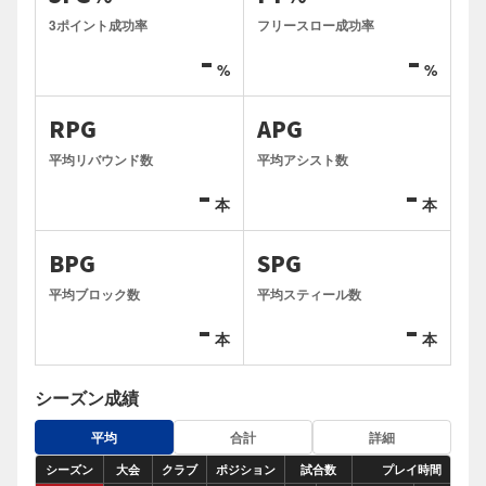
3ポイント成功率
フリースロー成功率
-
-
%
%
RPG
APG
平均リバウンド数
平均アシスト数
-
-
本
本
BPG
SPG
平均ブロック数
平均スティール数
-
-
本
本
シーズン成績
平均
合計
詳細
シーズン
大会
クラブ
ポジション
試合数
プレイ時間