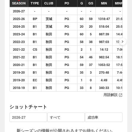
SEASON
TYPE
CLUB
PO
G
GS
MIN
MINPG
2026-27
-
-
-
-
-
-
-
2025-26
BP
茨城
PG
60
59
1318:47
21:58
2024-25
B1
茨城
PG
20
20
518:04
25:54
2023-24
B1
秋田
PG
60
5
887:39
14:47
keyboard_arrow_right
2022-23
B1
秋田
PG
58
38
987:03
17:01
2021-22
CS
秋田
PG
2
1
14:12
7:06
2021-22
B1
秋田
PG
54
46
982:54
18:12
2020-21
B1
秋田
PG
59
37
1053:52
17:51
2019-20
B1
秋田
PG
35
3
270:48
7:44
2019-20
EC
秋田
PG
1
0
4:49
4:49
2018-19
B1
秋田
PG
33
8
340:33
10:19
用語解説
open_in_new
ショットチャート
新シーズンの情報が公開されるまでお待ちください。