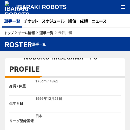
IBARAKI ROBOTS
選手一覧
チケット
スケジュール
順位
成績
ニュース
長谷川暢
トップ
チーム情報
選手一覧
keyboard_arrow_right
keyboard_arrow_right
keyboard_arrow_right
3
ROSTER
選手一覧
長谷川 暢
#
NOBORU HASEGAWA PG
PROFILE
175cm / 75kg
身長 / 体重
1996年12月21日
生年月日
日本
リーグ登録国籍