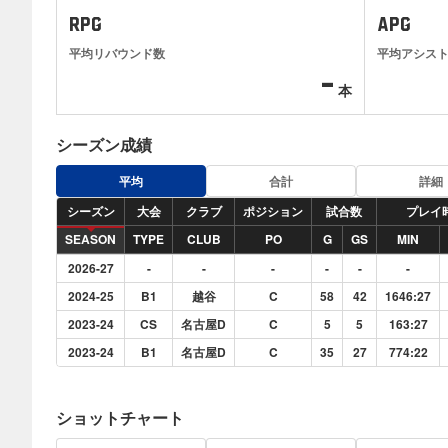
RPG
APG
平均リバウンド数
平均アシス
-
本
シーズン成績
平均
合計
詳細
シーズン
大会
クラブ
ポジション
試合数
プレイ
SEASON
TYPE
CLUB
PO
G
GS
MIN
2026-27
-
-
-
-
-
-
2024-25
B1
越谷
C
58
42
1646:27
2023-24
CS
名古屋D
C
5
5
163:27
2023-24
B1
名古屋D
C
35
27
774:22
ショットチャート