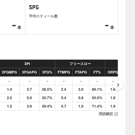
SPG
平均スティール数
-
-
本
本
3Pt
フリースロー
リバウン
3FGMPG
3FGAPG
3FG%
FTMPG
FTAPG
FT%
ORPG
DRPG
-
-
-
-
-
-
-
-
keyboard_arrow_right
1.4
3.7
38.5%
2.4
3.0
80.1%
1.6
4.6
2.0
5.6
35.7%
0.4
0.8
50.0%
1.8
6.4
1.5
3.9
39.4%
0.7
1.0
71.4%
1.9
4.4
用語解説
open_in_new