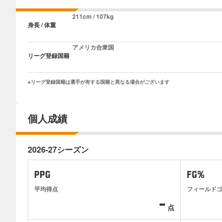
211cm / 107kg
身長 / 体重
アメリカ合衆国
リーグ登録国籍
※リーグ登録国籍は選手が有する国籍と異なる場合がございます
個人成績
2026-27シーズン
PPG
FG%
平均得点
フィールド
-
点